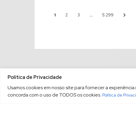
1
…
2
3
5.299
Política de Privacidade
Usamos cookies em nosso site para fornecer a experiência ma
concorda com o uso de TODOS os cookies.
Política de Priva
(13) 3213.3220
sopesp@s
|
Rua Amador Bueno, 333, 