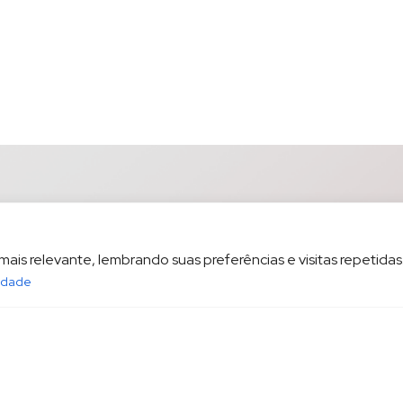
is relevante, lembrando suas preferências e visitas repetidas.
cidade
opesp.com.br
HOME
POL
sala 1604 Santos/SP