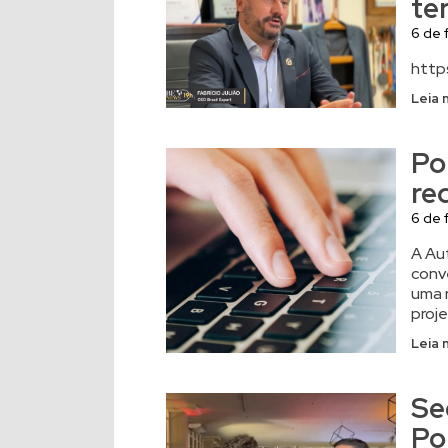
te
6 de 
http
Leia 
Po
re
6 de 
A Au
conv
uma 
proje
Leia 
Se
Po