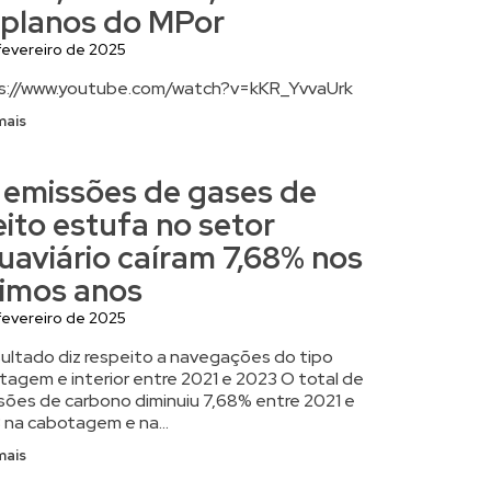
 planos do MPor
fevereiro de 2025
s://www.youtube.com/watch?v=kKR_YvvaUrk
mais
 emissões de gases de
eito estufa no setor
uaviário caíram 7,68% nos
timos anos
fevereiro de 2025
sultado diz respeito a navegações do tipo
tagem e interior entre 2021 e 2023 O total de
sões de carbono diminuiu 7,68% entre 2021 e
 na cabotagem e na...
mais