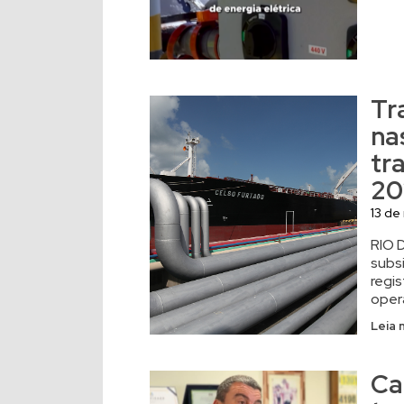
Tr
na
tr
20
13 de
RIO 
subsi
regi
oper
Leia 
Ca