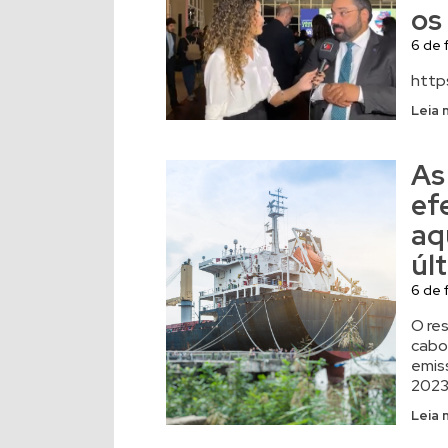
os
6 de 
http
Leia 
As
ef
aq
úl
6 de 
O re
cabo
emis
2023
Leia 