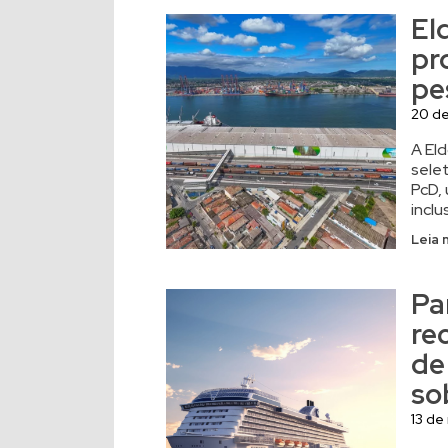
El
pr
pe
20 d
A El
sele
PcD, 
inclu
Leia 
Pa
re
de
so
13 de