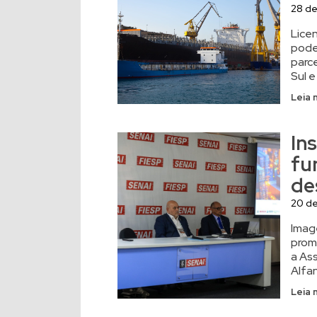
28 d
Lice
pode
parc
Sul e
Leia 
In
fu
de
20 d
Image
prom
a Ass
Alfa
Leia 