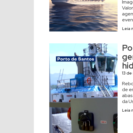
Imag
Valo
agen
even
Leia 
Po
ge
hid
13 de
Rebo
de e
abas
da Us
Leia 