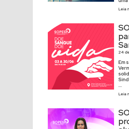
uma 
Leia 
SO
pa
Sa
24 d
Em s
Verm
soli
Sind
...
Leia 
SO
pr