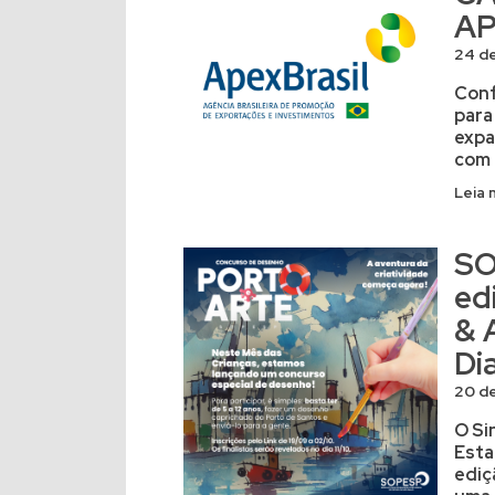
AP
24 d
Conf
para
expa
com 
Leia 
SO
ed
& 
Di
20 d
O Si
Esta
ediç