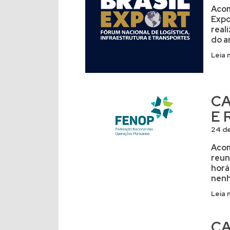
Acom
Expo
real
do a
Leia 
CA
E 
24 d
Acom
reun
horá
nenh
Leia 
CA