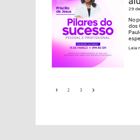
al
29 de
No p
dos 
Paul
espe
Leia 
1
2
3