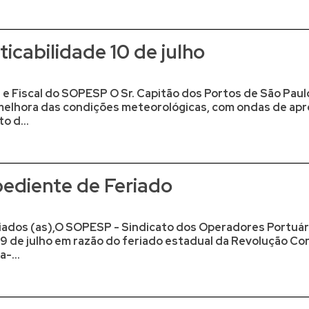
icabilidade 10 de julho
e Fiscal do SOPESP O Sr. Capitão dos Portos de São Paulo
 melhora das condições meteorológicas, com ondas de ap
o d...
ediente de Feriado
os (as),O SOPESP - Sindicato dos Operadores Portuári
9 de julho em razão do feriado estadual da Revolução Con
-...