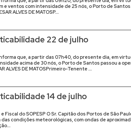
nforma que, a partir das 09h20, do presente dia, em vir
 e ventos com intensidade de 25 nós, o Porto de Santos
ESAR ALVES DE MATOSP...
icabilidade 22 de julho
nforma que, a partir das 07h40, do presente dia, em virt
nsidade acima de 30 nós, o Porto de Santos passou a ope
R ALVES DE MATOSPrimeiro-Tenente ...
icabilidade 14 de julho
e Fiscal do SOPESP O Sr. Capitão dos Portos de São Paulo
a das condições meteorológicas, com ondas de aproximad
ão...