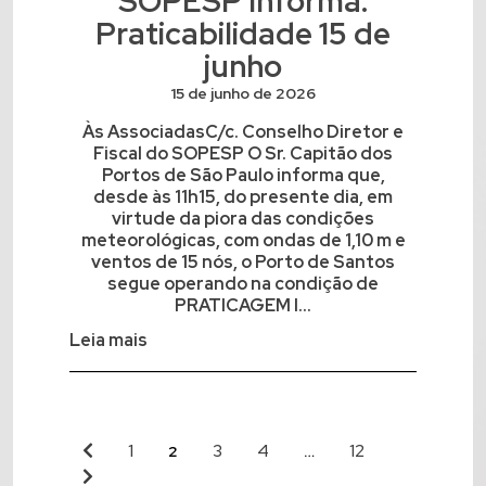
SOPESP Informa:
Praticabilidade 15 de
junho
15 de junho de 2026
Às AssociadasC/c. Conselho Diretor e
Fiscal do SOPESP O Sr. Capitão dos
Portos de São Paulo informa que,
desde às 11h15, do presente dia, em
virtude da piora das condições
meteorológicas, com ondas de 1,10 m e
ventos de 15 nós, o Porto de Santos
segue operando na condição de
PRATICAGEM I...
Leia mais
1
3
4
12
2
…