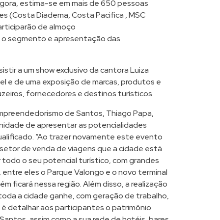
 Agora, estima-se em mais de 650 pessoas
s (Costa Diadema, Costa Pacifica , MSC
articiparão de almoço
e o segmento e apresentação das
stir a um show exclusivo da cantora Luiza
tel e de uma exposição de marcas, produtos e
uzeiros, fornecedores e destinos turísticos.
Empreendedorismo de Santos, Thiago Papa,
nidade de apresentar as potencialidades
qualificado. “Ao trazer novamente este evento
 setor de venda de viagens que a cidade está
 todo o seu potencial turístico, com grandes
entre eles o Parque Valongo e o novo terminal
m ficará nessa região. Além disso, a realização
oda a cidade ganhe, com geração de trabalho,
 é detalhar aos participantes o patrimônio
e Santos, assim como a sua rede de hotéis, bares