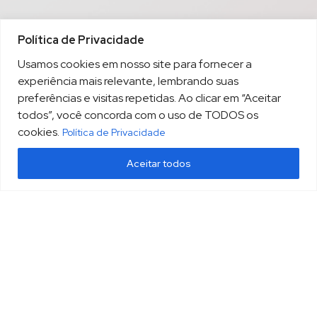
Política de Privacidade
Usamos cookies em nosso site para fornecer a
experiência mais relevante, lembrando suas
preferências e visitas repetidas. Ao clicar em “Aceitar
todos”, você concorda com o uso de TODOS os
cookies.
Política de Privacidade
Aceitar todos
(13) 3213.3220
sopesp@sopesp.com.br
|
Rua Amador Bueno, 333, sala 1604 Santos/SP
HOME
POLÍTICA DE PRIVACIDADE
CONTATO