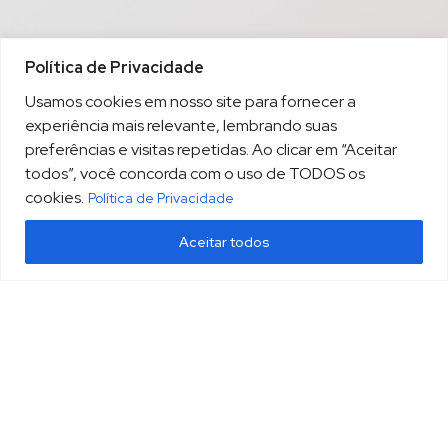
Política de Privacidade
Usamos cookies em nosso site para fornecer a
experiência mais relevante, lembrando suas
preferências e visitas repetidas. Ao clicar em “Aceitar
todos”, você concorda com o uso de TODOS os
cookies.
Política de Privacidade
Aceitar todos
(13) 3213.3220
sopesp@sopesp.com.br
|
Rua Amador Bueno, 333, sala 1604 Santos/SP
HOME
POLÍTICA DE PRIVACIDADE
CONTATO