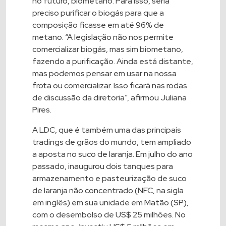
no futuro, biometano. Para isso, seria
preciso purificar o biogás para que a
composição ficasse em até 96% de
metano. “A legislação não nos permite
comercializar biogás, mas sim biometano,
fazendo a purificação. Ainda está distante,
mas podemos pensar em usar na nossa
frota ou comercializar. Isso ficará nas rodas
de discussão da diretoria”, afirmou Juliana
Pires.
A LDC, que é também uma das principais
tradings de grãos do mundo, tem ampliado
a aposta no suco de laranja. Em julho do ano
passado, inaugurou dois tanques para
armazenamento e pasteurização de suco
de laranja não concentrado (NFC, na sigla
em inglês) em sua unidade em Matão (SP),
com o desembolso de US$ 25 milhões. No