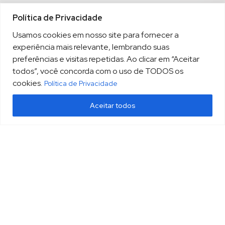
Política de Privacidade
Usamos cookies em nosso site para fornecer a
experiência mais relevante, lembrando suas
preferências e visitas repetidas. Ao clicar em “Aceitar
todos”, você concorda com o uso de TODOS os
cookies.
Política de Privacidade
Aceitar todos
(13) 3213.3220
sopesp@sopesp.com.br
|
Rua Amador Bueno, 333, sala 1604 Santos/SP
HOME
POLÍTICA DE PRIVACIDADE
CONTATO