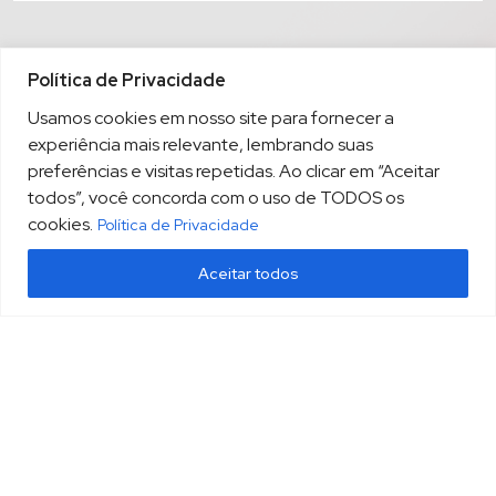
Política de Privacidade
Usamos cookies em nosso site para fornecer a
experiência mais relevante, lembrando suas
preferências e visitas repetidas. Ao clicar em “Aceitar
todos”, você concorda com o uso de TODOS os
cookies.
Política de Privacidade
Aceitar todos
(13) 3213.3220
sopesp@sopesp.com.br
|
Rua Amador Bueno, 333, sala 1604 Santos/SP
HOME
POLÍTICA DE PRIVACIDADE
CONTATO