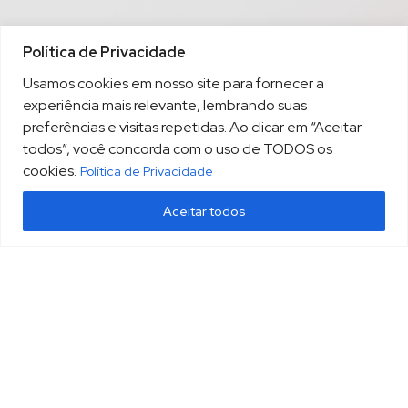
Política de Privacidade
Usamos cookies em nosso site para fornecer a
experiência mais relevante, lembrando suas
preferências e visitas repetidas. Ao clicar em “Aceitar
todos”, você concorda com o uso de TODOS os
cookies.
Política de Privacidade
Aceitar todos
(13) 3213.3220
sopesp@sopesp.com.br
|
Rua Amador Bueno, 333, sala 1604 Santos/SP
HOME
POLÍTICA DE PRIVACIDADE
CONTATO