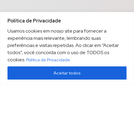
Política de Privacidade
Usamos cookies em nosso site para fornecer a
experiência mais relevante, lembrando suas
preferências e visitas repetidas. Ao clicar em “Aceitar
todos”, você concorda com o uso de TODOS os
cookies.
Política de Privacidade
Aceitar todos
(13) 3213.3220
sopesp@sopesp.com.br
|
Rua Amador Bueno, 333, sala 1604 Santos/SP
HOME
POLÍTICA DE PRIVACIDADE
CONTATO