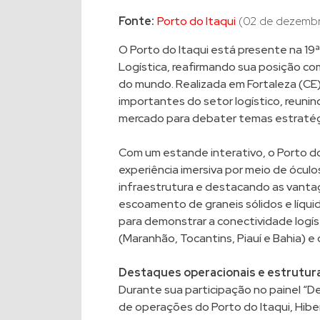
Fonte:
Porto do Itaqui
(02 de dezembr
O Porto do Itaqui está presente na 19ª
Logística, reafirmando sua posição com
do mundo. Realizada em Fortaleza (CE
importantes do setor logístico, reuni
mercado para debater temas estratégi
Com um estande interativo, o Porto do
experiência imersiva por meio de óculo
infraestrutura e destacando as vanta
escoamento de graneis sólidos e líquid
para demonstrar a conectividade logí
(Maranhão, Tocantins, Piauí e Bahia) e 
Destaques operacionais e estrutura
Durante sua participação no painel “De
de operações do Porto do Itaqui, Hib