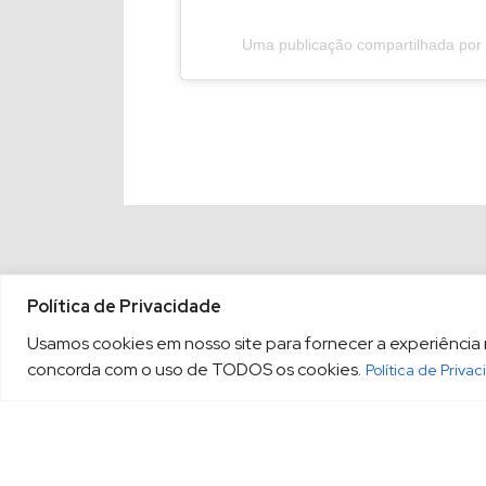
Uma publicação compartilhada por P
Política de Privacidade
Usamos cookies em nosso site para fornecer a experiência ma
concorda com o uso de TODOS os cookies.
Política de Priva
(13) 3213.3220
sopesp@s
|
Rua Amador Bueno, 333, 