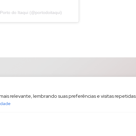
orto do Itaqui (@portodoitaqui)
is relevante, lembrando suas preferências e visitas repetidas.
cidade
opesp.com.br
HOME
POL
sala 1604 Santos/SP