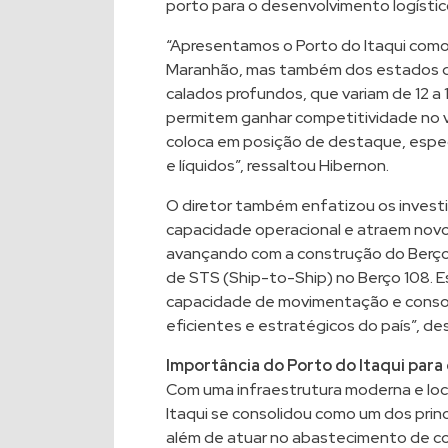
porto para o desenvolvimento logístic
“Apresentamos o Porto do Itaqui com
Maranhão, mas também dos estados q
calados profundos, que variam de 12 a 
permitem ganhar competitividade no v
coloca em posição de destaque, espe
e líquidos”, ressaltou Hibernon.
O diretor também enfatizou os inves
capacidade operacional e atraem novos
avançando com a construção do Berço
de STS (Ship-to-Ship) no Berço 108. E
capacidade de movimentação e consol
eficientes e estratégicos do país”, de
Importância do Porto do Itaqui para 
Com uma infraestrutura moderna e loca
Itaqui se consolidou como um dos princ
além de atuar no abastecimento de co