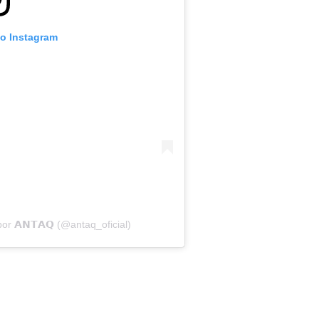
no Instagram
r 𝗔𝗡𝗧𝗔𝗤 (@antaq_oficial)