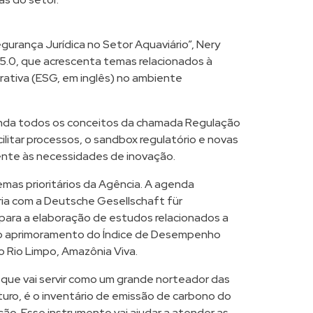
gurança Jurídica no Setor Aquaviário”, Nery
5.0, que acrescenta temas relacionados à
rativa (ESG, em inglês) no ambiente
inda todos os conceitos da chamada Regulação
ilitar processos, o sandbox regulatório e novas
ente às necessidades de inovação.
mas prioritários da Agência. A agenda
ia com a Deutsche Gesellschaft für
para a elaboração de estudos relacionados a
 o aprimoramento do Índice de Desempenho
 Rio Limpo, Amazônia Viva.
 que vai servir como um grande norteador das
uturo, é o inventário de emissão de carbono do
ção. Esse instrumento vai ajudar a atender as