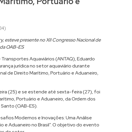
Marítimo, Portuário e
24)
y, esteve presente no XII Congresso Nacional de
o da OAB-ES
de Transportes Aquaviários (ANTAQ), Eduardo
rança jurídica no setor aquaviário durante
al de Direito Marítimo, Portuário e Aduaneiro,
eira (25) e se estende até sexta-feira (27), foi
rítimo, Portuário e Aduaneiro, da Ordem dos
to Santo (OAB-ES).
safios Modernos e Inovações: Uma Análise
io e Aduaneiro no Brasil”. O objetivo do evento
as do setor.