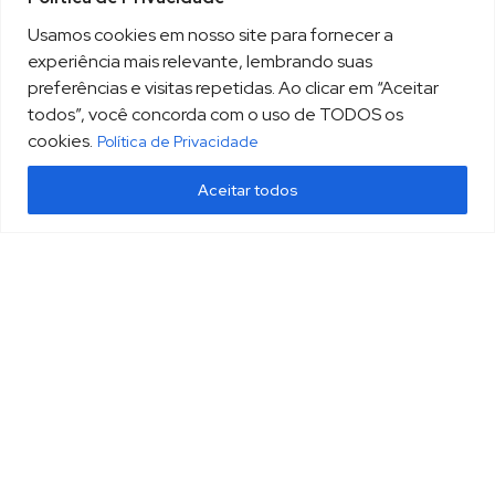
Usamos cookies em nosso site para fornecer a
experiência mais relevante, lembrando suas
preferências e visitas repetidas. Ao clicar em “Aceitar
todos”, você concorda com o uso de TODOS os
cookies.
Política de Privacidade
Aceitar todos
(13) 3213.3220
sopesp@sopesp.com.br
|
Rua Amador Bueno, 333, sala 1604 Santos/SP
HOME
POLÍTICA DE PRIVACIDADE
CONTATO