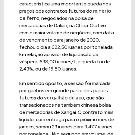
característica uma importante queda nos
preços dos contratos futuros do
minério
de ferro
, negociados na bolsa de
mercadorias de Dalian, na China. O ativo
com o maior volume de negócios, com data
de vencimento para janeiro de 2020,
fechou o dia a 622,50 iuanes por tonelada.
Em relação ao valor de liquidação da
véspera, 638,00 iuanes/t, a queda foi de
2,43%, ou de 15,50 iuanes.
Em sentido oposto, a sessão foi marcada
por ganhos em grande parte dos papéis
futuros do
vergalhão de aço
, que são
transacionados na também chinesa bolsa
de mercadorias de Xangai. O contrato mais
líquido, com entrega para o próximo mês de
janeiro, somou 23 iuanes para 3.477 iuanes
por tonelada. Já o segundo em volume, de