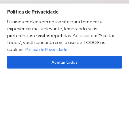
Política de Privacidade
Usamos cookies em nosso site para fornecer a
experiência mais relevante, lembrando suas
preferências e visitas repetidas. Ao clicar em “Aceitar
todos”, você concorda com o uso de TODOS os
cookies.
Política de Privacidade
Aceitar todos
(13) 3213.3220
sopesp@sopesp.com.br
|
Rua Amador Bueno, 333, sala 1604 Santos/SP
HOME
POLÍTICA DE PRIVACIDADE
CONTATO