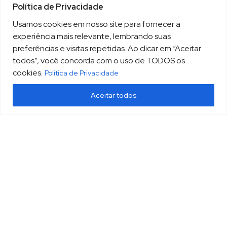
Política de Privacidade
Usamos cookies em nosso site para fornecer a
experiência mais relevante, lembrando suas
preferências e visitas repetidas. Ao clicar em “Aceitar
todos”, você concorda com o uso de TODOS os
cookies.
Política de Privacidade
Aceitar todos
(13) 3213.3220
sopesp@sopesp.com.br
|
Rua Amador Bueno, 333, sala 1604 Santos/SP
HOME
POLÍTICA DE PRIVACIDADE
CONTATO