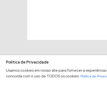
Política de Privacidade
Usamos cookies em nosso site para fornecer a experiência ma
concorda com o uso de TODOS os cookies.
Política de Priva
(13) 3213.3220
sopesp@s
|
Rua Amador Bueno, 333, 