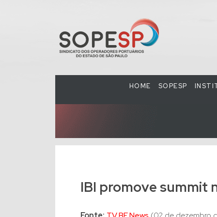
HOME
SOPESP
INST
IBI promove summit 
Fonte:
TV BE News
(02 de dezembro d