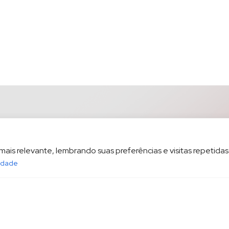
is relevante, lembrando suas preferências e visitas repetidas.
cidade
opesp.com.br
HOME
POL
sala 1604 Santos/SP