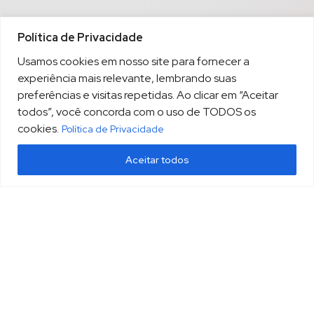
Política de Privacidade
Usamos cookies em nosso site para fornecer a
experiência mais relevante, lembrando suas
preferências e visitas repetidas. Ao clicar em “Aceitar
todos”, você concorda com o uso de TODOS os
cookies.
Política de Privacidade
Aceitar todos
(13) 3213.3220
sopesp@sopesp.com.br
|
Rua Amador Bueno, 333, sala 1604 Santos/SP
HOME
POLÍTICA DE PRIVACIDADE
CONTATO