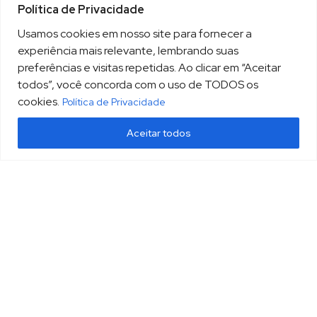
Política de Privacidade
Usamos cookies em nosso site para fornecer a
experiência mais relevante, lembrando suas
preferências e visitas repetidas. Ao clicar em “Aceitar
todos”, você concorda com o uso de TODOS os
cookies.
Política de Privacidade
Aceitar todos
(13) 3213.3220
sopesp@sopesp.com.br
|
Rua Amador Bueno, 333, sala 1604 Santos/SP
HOME
POLÍTICA DE PRIVACIDADE
CONTATO