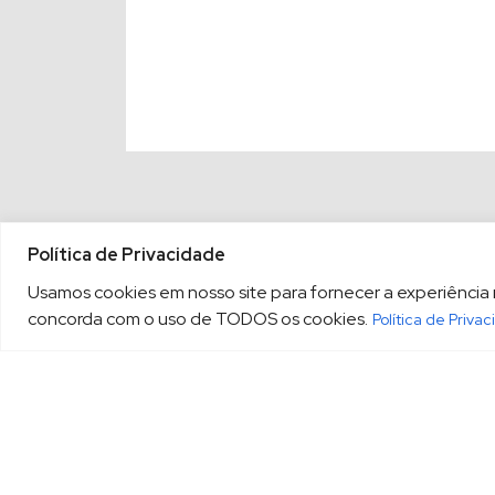
Política de Privacidade
Usamos cookies em nosso site para fornecer a experiência ma
concorda com o uso de TODOS os cookies.
Política de Priva
(13) 3213.3220
sopesp@s
|
Rua Amador Bueno, 333, 