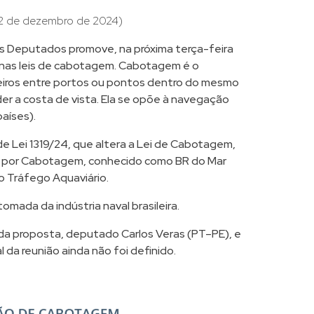
2 de dezembro de 2024)
s Deputados promove, na próxima terça-feira
s nas leis de cabotagem. Cabotagem é o
eiros entre portos ou pontos dentro do mesmo
rder a costa de vista. Ela se opõe à navegação
aíses).
e Lei 1319/24, que altera a
Lei de Cabotagem,
e por Cabotagem, conhecido como BR do Mar
o Tráfego Aquaviário
.
tomada da indústria naval brasileira.
da proposta, deputado Carlos Veras (PT–PE), e
al da reunião ainda não foi definido.