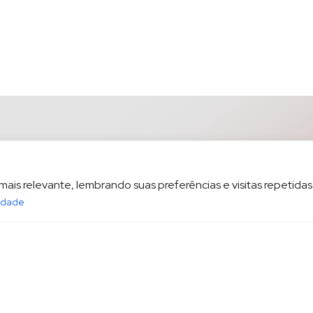
is relevante, lembrando suas preferências e visitas repetidas.
cidade
opesp.com.br
HOME
POL
sala 1604 Santos/SP