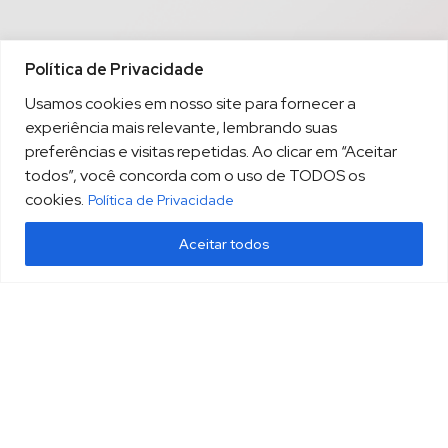
Política de Privacidade
Usamos cookies em nosso site para fornecer a
experiência mais relevante, lembrando suas
preferências e visitas repetidas. Ao clicar em “Aceitar
todos”, você concorda com o uso de TODOS os
cookies.
Política de Privacidade
Aceitar todos
(13) 3213.3220
sopesp@sopesp.com.br
|
Rua Amador Bueno, 333, sala 1604 Santos/SP
HOME
POLÍTICA DE PRIVACIDADE
CONTATO