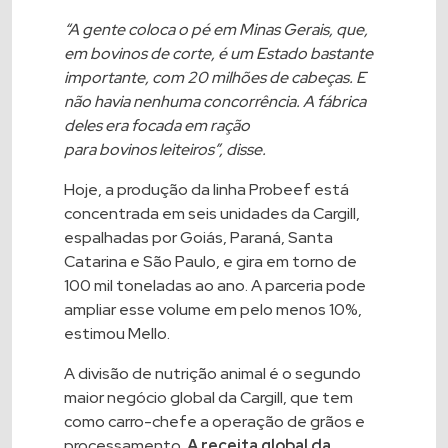
“A gente coloca o pé em Minas Gerais, que,
em
bovinos
de corte, é um Estado bastante
importante, com 20 milhões de cabeças. E
não havia nenhuma concorrência. A fábrica
deles era focada em ração
para
bovinos
leiteiros”, disse.
Hoje, a produção da linha Probeef está
concentrada em seis unidades da
Cargill
,
espalhadas por Goiás, Paraná, Santa
Catarina e São Paulo, e gira em torno de
100 mil toneladas ao ano. A parceria pode
ampliar esse volume em pelo menos 10%,
estimou Mello.
A divisão de nutrição animal é o segundo
maior negócio global da
Cargill
, que tem
como carro-chefe a operação de grãos e
processamento.
A receita global da