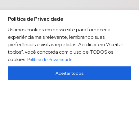
Política de Privacidade
Usamos cookies em nosso site para fornecer a
experiência mais relevante, lembrando suas
preferências e visitas repetidas. Ao clicar em “Aceitar
todos”, você concorda com o uso de TODOS os
cookies.
Política de Privacidade
Aceitar todos
(13) 3213.3220
sopesp@sopesp.com.br
|
Rua Amador Bueno, 333, sala 1604 Santos/SP
HOME
POLÍTICA DE PRIVACIDADE
CONTATO