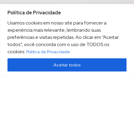
Política de Privacidade
Usamos cookies em nosso site para fornecer a
experiência mais relevante, lembrando suas
preferências e visitas repetidas. Ao clicar em “Aceitar
todos”, você concorda com o uso de TODOS os
cookies.
Política de Privacidade
Aceitar todos
(13) 3213.3220
sopesp@sopesp.com.br
|
Rua Amador Bueno, 333, sala 1604 Santos/SP
HOME
POLÍTICA DE PRIVACIDADE
CONTATO