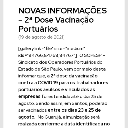
NOVAS INFORMAÇÕES
– 2ª Dose Vacinação
Portuários
(19 de agosto de 2021)
[gallery link="file" size="medium"
ids="84766,84768,84767"] O SOPESP –
Sindicato dos Operadores Portuários do
Estado de São Paulo, vem por meio desta
informar que, a
2ª dose da vacinação
contra a COVID 19 para os trabalhadores
portuários avulsos e vinculados às
empresas
foi estendida até o dia 25 de
agosto. Sendo assim, em Santos, poderão
ser vacinados
entre os dias 23 e 25 de
agosto
. No Guarujá, a imunização será
realizada
conforme a data identificada no