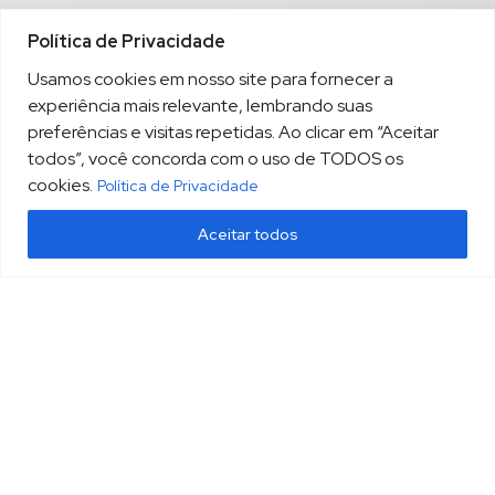
Política de Privacidade
Usamos cookies em nosso site para fornecer a
experiência mais relevante, lembrando suas
preferências e visitas repetidas. Ao clicar em “Aceitar
todos”, você concorda com o uso de TODOS os
cookies.
Política de Privacidade
Aceitar todos
(13) 3213.3220
sopesp@sopesp.com.br
|
Rua Amador Bueno, 333, sala 1604 Santos/SP
HOME
POLÍTICA DE PRIVACIDADE
CONTATO