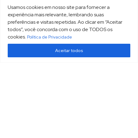
Usamos cookies em nosso site para fornecer a
experiência mais relevante, lembrando suas
preferências e visitas repetidas. Ao clicar em “Aceitar
todos”, você concorda com o uso de TODOS os
cookies.
Política de Privacidade
Aceitar todos
(13) 3213.3220
sopesp@sopesp.com.br
|
Rua Amador Bueno, 333, sala 1604 Santos/SP
HOME
POLÍTICA DE PRIVACIDADE
CONTATO