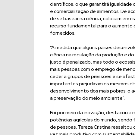
científicos, o que garantirá igualdad
e comercialização de alimentos. De ac
de se basear na ciência, colocam em ri
recurso fundamental para o aumento d
fornecidos.
“À medida que alguns países desenvo
ciência na regulação da produção e do
justo é penalizado, mas todo o ecossi
mais pessoas com o emprego de menos
ceder a grupos de pressões e se afasta
importantes prejudicam os mesmos obj
desenvolvimento dos mais pobres; o a
a preservação do meio ambiente”.
Foi por meio da inovação, destacou a m
potências agrícolas do mundo, sendo f
de pessoas. Tereza Cristina ressaltou
vez mais produtivo com sustentabilidad