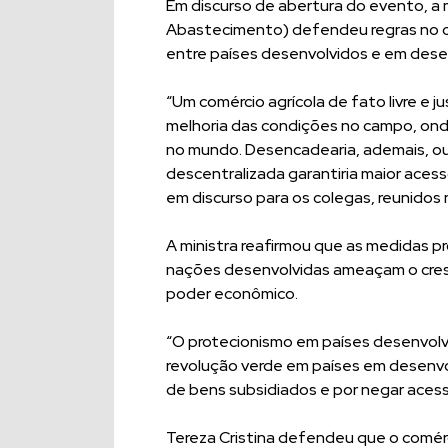
Em discurso de abertura do evento, a mi
Abastecimento) defendeu regras no c
entre países desenvolvidos e em dese
“Um comércio agrícola de fato livre e j
melhoria das condições no campo, ond
no mundo. Desencadearia, ademais, out
descentralizada garantiria maior aces
em discurso para os colegas, reunidos
A ministra reafirmou que as medidas p
nações desenvolvidas ameaçam o cres
poder econômico.
“O protecionismo em países desenvol
revolução verde em países em desenvo
de bens subsidiados e por negar aces
Tereza Cristina defendeu que o comérci