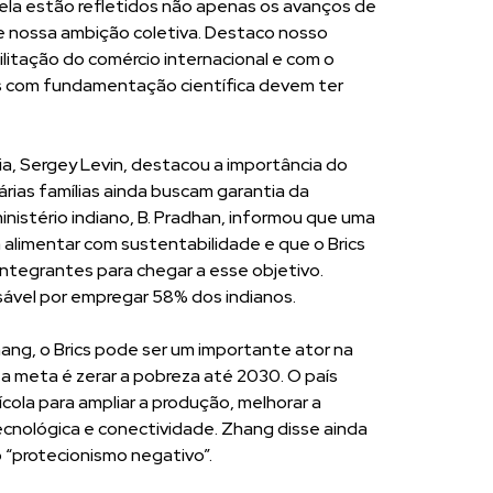
ela estão refletidos não apenas os avanços de
 nossa ambição coletiva. Destaco nosso
itação do comércio internacional e com o
as com fundamentação científica devem ter
ssia, Sergey Levin, destacou a importância do
árias famílias ainda buscam garantia da
inistério indiano, B. Pradhan, informou que uma
 alimentar com sustentabilidade e que o Brics
 integrantes para chegar a esse objetivo.
sável por empregar 58% dos indianos.
Zhang, o Brics pode ser um importante ator na
 a meta é zerar a pobreza até 2030. O país
ola para ampliar a produção, melhorar a
ecnológica e conectividade. Zhang disse ainda
o “protecionismo negativo”.