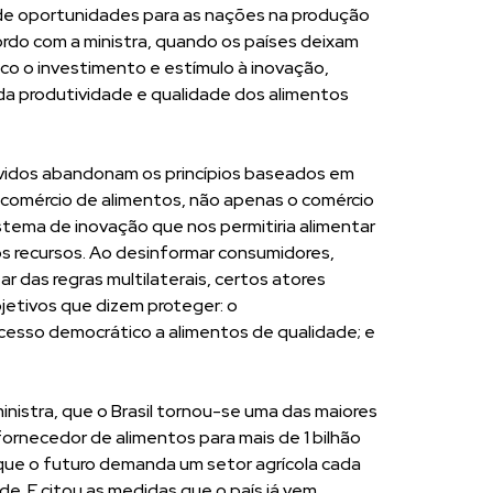
e de oportunidades para as nações na produção
ordo com a ministra, quando os países deixam
sco o investimento e estímulo à inovação,
a produtividade e qualidade dos alimentos
lvidos abandonam os princípios baseados em
 comércio de alimentos, não apenas o comércio
stema de inovação que nos permitiria alimentar
 recursos. Ao desinformar consumidores,
r das regras multilaterais, certos atores
etivos que dizem proteger: o
cesso democrático a alimentos de qualidade; e
inistra, que o Brasil tornou-se uma das maiores
ornecedor de alimentos para mais de 1 bilhão
 que o futuro demanda um setor agrícola cada
e. E citou as medidas que o país já vem