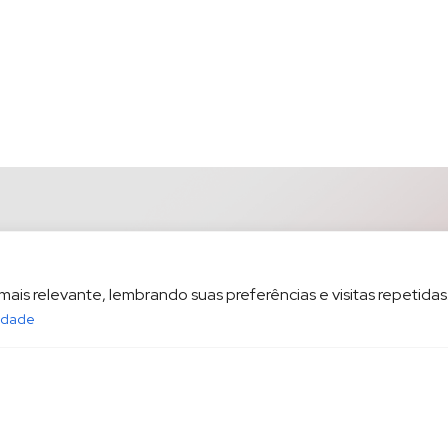
is relevante, lembrando suas preferências e visitas repetidas.
cidade
opesp.com.br
HOME
POL
sala 1604 Santos/SP