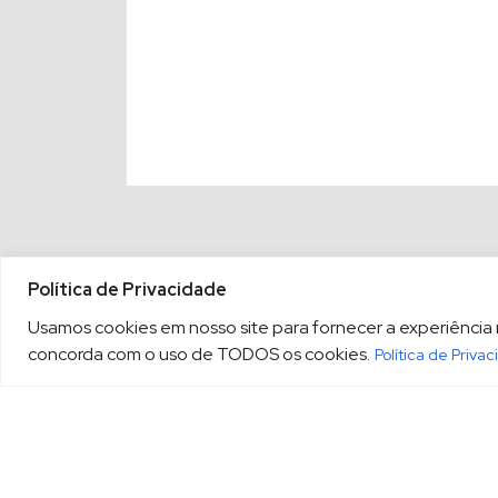
Política de Privacidade
Usamos cookies em nosso site para fornecer a experiência ma
concorda com o uso de TODOS os cookies.
Política de Priva
(13) 3213.3220
sopesp@s
|
Rua Amador Bueno, 333, 