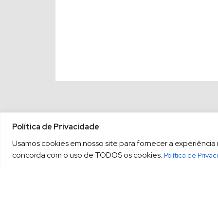
Política de Privacidade
Usamos cookies em nosso site para fornecer a experiência ma
concorda com o uso de TODOS os cookies.
Política de Priva
(13) 3213.3220
sopesp@s
|
Rua Amador Bueno, 333, 