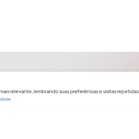
is relevante, lembrando suas preferências e visitas repetidas.
cidade
opesp.com.br
HOME
POL
sala 1604 Santos/SP