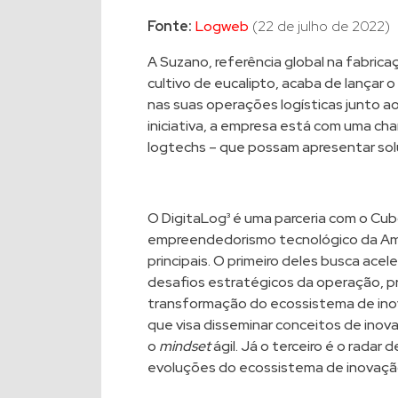
Fonte:
Logweb
(22 de julho de 2022)
A Suzano, referência global na fabric
cultivo de eucalipto, acaba de lançar o
nas suas operações logísticas junto 
iniciativa, a empresa está com uma ch
logtechs – que possam apresentar sol
O DigitaLog³ é uma parceria com o Cub
empreendedorismo tecnológico da Amér
principais. O primeiro deles busca ace
desafios estratégicos da operação, p
transformação do ecossistema de inov
que visa disseminar conceitos de ino
o
mindset
ágil. Já o terceiro é o rada
evoluções do ecossistema de inovação,