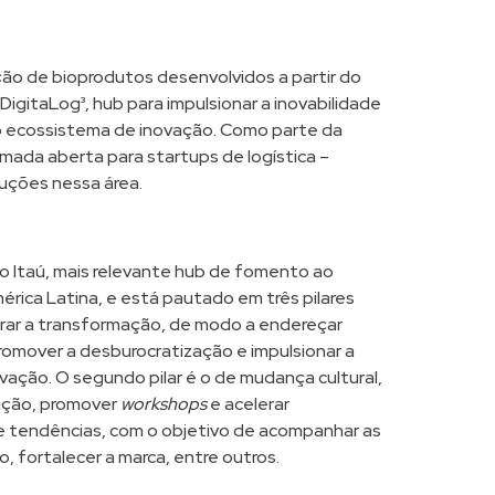
ação de bioprodutos desenvolvidos a partir do
 DigitaLog³, hub para impulsionar a inovabilidade
ao ecossistema de inovação. Como parte da
amada aberta para startups de logística –
uções nessa área.
o Itaú, mais relevante hub de fomento ao
ica Latina, e está pautado em três pilares
lerar a transformação, de modo a endereçar
romover a desburocratização e impulsionar a
ação. O segundo pilar é o de mudança cultural,
vação, promover
workshops
e acelerar
r de tendências, com o objetivo de acompanhar as
 fortalecer a marca, entre outros.