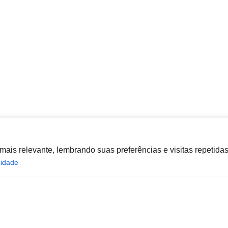
is relevante, lembrando suas preferências e visitas repetidas.
cidade
opesp.com.br
HOME
POL
ala 1604 Santos/SP