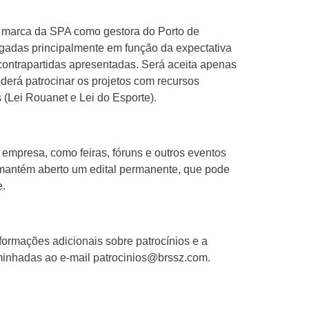
 a marca da SPA como gestora do Porto de
lgadas principalmente em função da expectativa
contrapartidas apresentadas. Será aceita apenas
erá patrocinar os projetos com recursos
s (Lei Rouanet e Lei do Esporte).
a empresa, como feiras, fóruns e outros eventos
A mantém aberto um edital permanente, que pode
e.
formações adicionais sobre patrocínios e a
inhadas ao e-mail
patrocinios@brssz.com
.