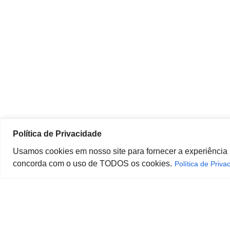
Política de Privacidade
Usamos cookies em nosso site para fornecer a experiência ma
concorda com o uso de TODOS os cookies.
Política de Priva
(13) 3213.3220
sopesp@s
|
Rua Amador Bueno, 333, s