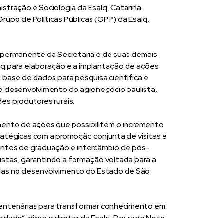
tração e Sociologia da Esalq, Catarina
rupo de Políticas Públicas (GPP) da Esalq,
permanente da Secretaria e de suas demais
lq para elaboração e a implantação de ações
base de dados para pesquisa científica e
o desenvolvimento do agronegócio paulista,
s produtores rurais.
ento de ações que possibilitem o incremento
atégicas com a promoção conjunta de visitas e
antes de graduação e intercâmbio de pós-
istas, garantindo a formação voltada para a
adas no desenvolvimento do Estado de São
s centenárias para transformar conhecimento em
edade”, disse o diretor da Esalq, Dourado Neto.