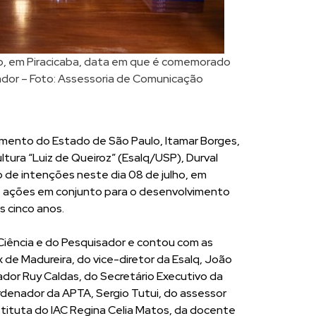
ho, em Piracicaba, data em que é comemorado
sador – Foto: Assessoria de Comunicação
imento do Estado de São Paulo, Itamar Borges,
ultura “Luiz de Queiroz” (Esalq/USP), Durval
 de intenções neste dia 08 de julho, em
 de ações em conjunto para o desenvolvimento
s cinco anos.
 Ciência e do Pesquisador e contou com as
de Madureira, do vice-diretor da Esalq, João
dor Ruy Caldas, do Secretário Executivo da
ordenador da APTA, Sergio Tutui, do assessor
stituta do IAC Regina Celia Matos, da docente