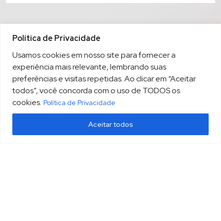
Política de Privacidade
Usamos cookies em nosso site para fornecer a
experiência mais relevante, lembrando suas
preferências e visitas repetidas. Ao clicar em “Aceitar
todos”, você concorda com o uso de TODOS os
cookies.
Política de Privacidade
Aceitar todos
(13) 3213.3220
sopesp@sopesp.com.br
|
Rua Amador Bueno, 333, sala 1604 Santos/SP
HOME
POLÍTICA DE PRIVACIDADE
CONTATO