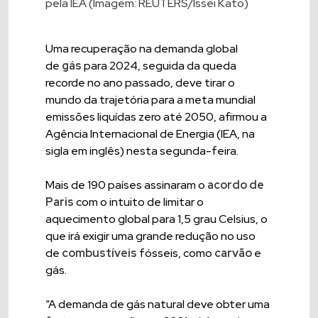
pela IEA (Imagem: REUTERS/Issei Kato)
Uma recuperação na demanda global
de
gás
para 2024, seguida da queda
recorde no ano passado, deve tirar o
mundo da trajetória para a meta mundial
emissões liquídas zero até 2050, afirmou a
Agência Internacional de Energia (IEA, na
sigla em inglês) nesta segunda-feira.
Mais de 190 países assinaram o
acordo de
Paris
com o intuito de limitar o
aquecimento global para 1,5 grau Celsius, o
que irá exigir uma grande redução no uso
de
combustíveis
fósseis, como
carvão
e
gás.
“A demanda de gás natural deve obter uma