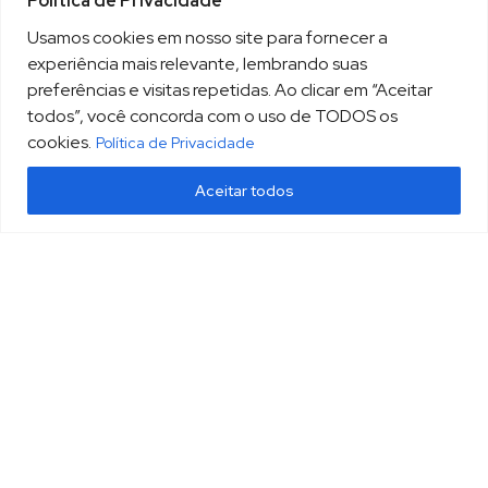
Política de Privacidade
Usamos cookies em nosso site para fornecer a
experiência mais relevante, lembrando suas
preferências e visitas repetidas. Ao clicar em “Aceitar
todos”, você concorda com o uso de TODOS os
cookies.
Política de Privacidade
Aceitar todos
(13) 3213.3220
sopesp@sopesp.com.br
|
Rua Amador Bueno, 333, sala 1604 Santos/SP
HOME
POLÍTICA DE PRIVACIDADE
CONTATO