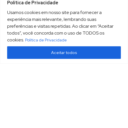
Política de Privacidade
Usamos cookies em nosso site para fornecer a
experiência mais relevante, lembrando suas
preferências e visitas repetidas. Ao clicar em “Aceitar
todos”, você concorda com o uso de TODOS os
cookies.
Política de Privacidade
Aceitar todos
(13) 3213.3220
sopesp@sopesp.com.br
|
Rua Amador Bueno, 333, sala 1604 Santos/SP
HOME
POLÍTICA DE PRIVACIDADE
CONTATO