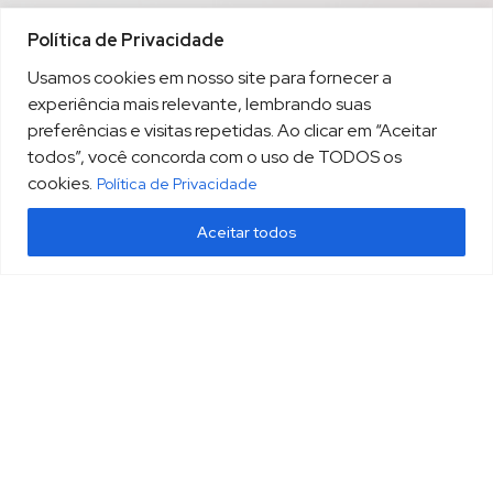
Política de Privacidade
Usamos cookies em nosso site para fornecer a
experiência mais relevante, lembrando suas
preferências e visitas repetidas. Ao clicar em “Aceitar
todos”, você concorda com o uso de TODOS os
cookies.
Política de Privacidade
Aceitar todos
(13) 3213.3220
sopesp@sopesp.com.br
|
Rua Amador Bueno, 333, sala 1604 Santos/SP
HOME
POLÍTICA DE PRIVACIDADE
CONTATO