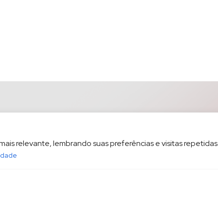
is relevante, lembrando suas preferências e visitas repetidas.
cidade
opesp.com.br
HOME
POL
sala 1604 Santos/SP