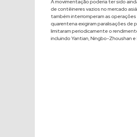
A movimentação poderia ter sido ainda
de contêineres vazios no mercado asiá
também interromperam as operações e
quarentena exigiram paralisações de p
limitaram periodicamente o rendimento
incluindo Yantian, Ningbo-Zhoushan e 