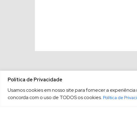
Política de Privacidade
Usamos cookies em nosso site para fornecer a experiência ma
concorda com o uso de TODOS os cookies.
Política de Priva
(13) 3213.3220
sopesp@s
|
Rua Amador Bueno, 333, 