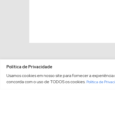
Política de Privacidade
Usamos cookies em nosso site para fornecer a experiência ma
concorda com o uso de TODOS os cookies.
Política de Priva
(13) 3213.3220
sopesp@s
|
Rua Amador Bueno, 333, 