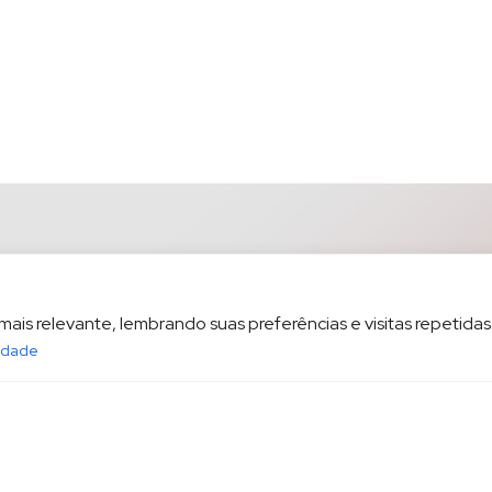
is relevante, lembrando suas preferências e visitas repetidas.
cidade
opesp.com.br
HOME
POL
sala 1604 Santos/SP