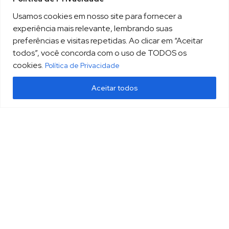
Usamos cookies em nosso site para fornecer a
experiência mais relevante, lembrando suas
preferências e visitas repetidas. Ao clicar em “Aceitar
todos”, você concorda com o uso de TODOS os
cookies.
Política de Privacidade
Aceitar todos
(13) 3213.3220
sopesp@sopesp.com.br
|
Rua Amador Bueno, 333, sala 1604 Santos/SP
HOME
POLÍTICA DE PRIVACIDADE
CONTATO