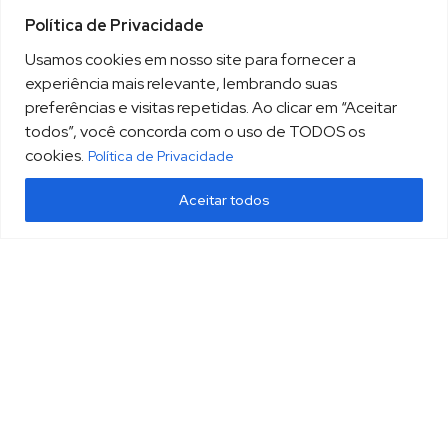
Política de Privacidade
Usamos cookies em nosso site para fornecer a
experiência mais relevante, lembrando suas
preferências e visitas repetidas. Ao clicar em “Aceitar
todos”, você concorda com o uso de TODOS os
cookies.
Política de Privacidade
Aceitar todos
(13) 3213.3220
sopesp@sopesp.com.br
|
Rua Amador Bueno, 333, sala 1604 Santos/SP
HOME
POLÍTICA DE PRIVACIDADE
CONTATO