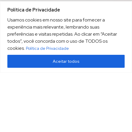
Política de Privacidade
Usamos cookies em nosso site para fornecer a
experiência mais relevante, lembrando suas
preferências e visitas repetidas. Ao clicar em “Aceitar
todos”, você concorda com o uso de TODOS os
cookies.
Política de Privacidade
Aceitar todos
(13) 3213.3220
sopesp@sopesp.com.br
|
Rua Amador Bueno, 333, sala 1604 Santos/SP
HOME
POLÍTICA DE PRIVACIDADE
CONTATO