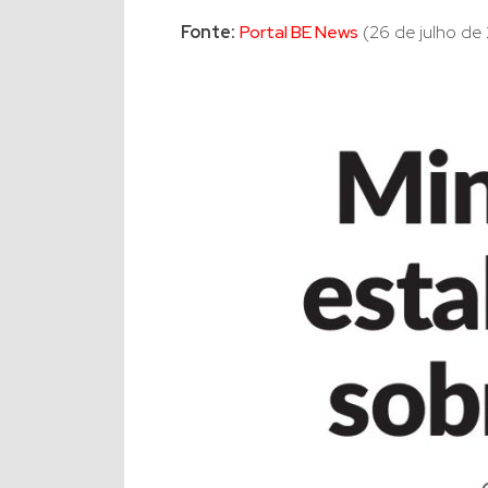
Fonte:
Portal BE News
(26 de julho de