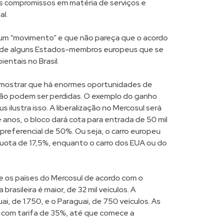
os compromissos em matéria de serviços e
al.
gum “movimento” e que não pareça que o acordo
ia de alguns Estados-membros europeus que se
entais no Brasil.
 mostrar que há enormes oportunidades de
 não podem ser perdidas. O exemplo do ganho
 ilustra isso. A liberalização no Mercosul será
e anos, o bloco dará cota para entrada de 50 mil
referencial de 50%. Ou seja, o carro europeu
quota de 17,5%, enquanto o carro dos EUA ou do
tre os países do Mercosul de acordo com o
 brasileira é maior, de 32 mil veículos. A
ai, de 1.750, e o Paraguai, de 750 veículos. As
 com tarifa de 35%, até que comece a