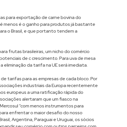
adas para exportação de carne bovina do
e é menos é o ganho para produtos já bastante
ara o Brasil, e que portanto tendem a
para frutas brasileiras, um nicho do comércio
potenciais de c crescimento. Para uva de mesa
 eliminação da tarifa na UE será imediata.
a de tarifas para as empresas de cada bloco. Por
associações industriais da Europa recentemente
os europeus a uma ratificação rápida do
ssociações alertaram que um fiasco na
 o Mercosul “com menos instrumentos para
para enfrentar o maior desafio do nosso
Brasil, Argentina, Paraguai e Uruguai, os sócios
xpandir seu comércio com outros parceiros com