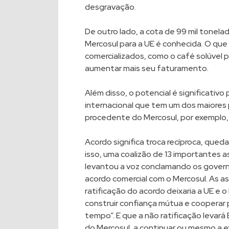
desgravação.
De outro lado, a cota de 99 mil tonel
Mercosul para a UE é conhecida. O qu
comercializados, como o café solúvel p
aumentar mais seu faturamento.
Além disso, o potencial é significativo 
internacional que tem um dos maiores 
procedente do Mercosul, por exemplo, a
Acordo significa troca recíproca, qued
isso, uma coalizão de 13 importantes 
levantou a voz conclamando os govern
acordo comercial com o Mercosul. As a
ratificação do acordo deixaria a UE e
construir confiança mútua e cooperar 
tempo”. E que a não ratificação levará 
do Mercosul, a continuar ou mesmo a e