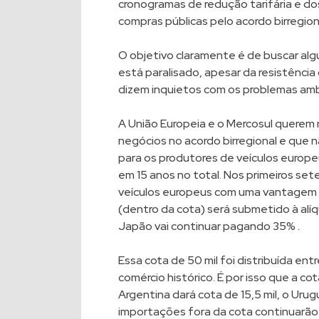
cronogramas de redução tarifária e d
compras públicas pelo acordo birregion
O objetivo claramente é de buscar al
está paralisado, apesar da resistênc
dizem inquietos com os problemas ambi
A União Europeia e o Mercosul querem
negócios no acordo birregional e que
para os produtores de veículos europeus
em 15 anos no total. Nos primeiros set
veículos europeus com uma vantagem p
(dentro da cota) será submetido à alí
Japão vai continuar pagando 35% .
Essa cota de 50 mil foi distribuída en
comércio histórico. É por isso que a cota
Argentina dará cota de 15,5 mil, o Urugu
importações fora da cota continuarão