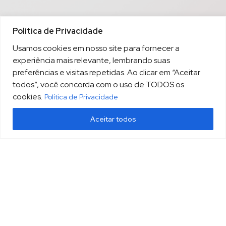
Política de Privacidade
Usamos cookies em nosso site para fornecer a
experiência mais relevante, lembrando suas
preferências e visitas repetidas. Ao clicar em “Aceitar
todos”, você concorda com o uso de TODOS os
cookies.
Política de Privacidade
Aceitar todos
(13) 3213.3220
sopesp@sopesp.com.br
|
Rua Amador Bueno, 333, sala 1604 Santos/SP
HOME
POLÍTICA DE PRIVACIDADE
CONTATO