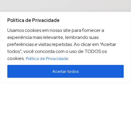
Política de Privacidade
Usamos cookies em nosso site para fornecer a
experiência mais relevante, lembrando suas
preferências e visitas repetidas. Ao clicar em “Aceitar
todos”, você concorda com o uso de TODOS os
cookies.
Política de Privacidade
Aceitar todos
(13) 3213.3220
sopesp@sopesp.com.br
|
Rua Amador Bueno, 333, sala 1604 Santos/SP
HOME
POLÍTICA DE PRIVACIDADE
CONTATO