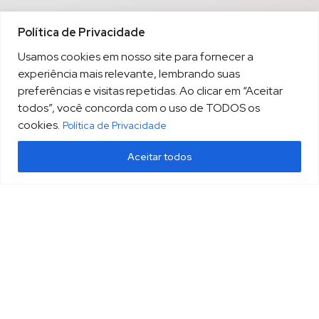
Política de Privacidade
Usamos cookies em nosso site para fornecer a
experiência mais relevante, lembrando suas
preferências e visitas repetidas. Ao clicar em “Aceitar
todos”, você concorda com o uso de TODOS os
cookies.
Política de Privacidade
Aceitar todos
(13) 3213.3220
sopesp@sopesp.com.br
|
Rua Amador Bueno, 333, sala 1604 Santos/SP
HOME
POLÍTICA DE PRIVACIDADE
CONTATO