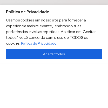
Política de Privacidade
Usamos cookies em nosso site para fornecer a
experiência mais relevante, lembrando suas
preferências e visitas repetidas. Ao clicar em “Aceitar
todos”, você concorda com o uso de TODOS os
cookies.
Política de Privacidade
Aceitar todos
(13) 3213.3220
sopesp@sopesp.com.br
|
Rua Amador Bueno, 333, sala 1604 Santos/SP
HOME
POLÍTICA DE PRIVACIDADE
CONTATO