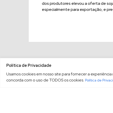
dos produtores elevou a oferta de soj
especialmente para exportação, e pr
Política de Privacidade
Usamos cookies em nosso site para fornecer a experiência ma
concorda com o uso de TODOS os cookies.
Política de Priva
(13) 3213.3220
sopesp@s
|
Rua Amador Bueno, 333, 