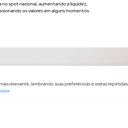
a no spot nacional, aumentando a liquidez,
essionando os valores em alguns momentos.
is relevante, lembrando suas preferências e visitas repetidas.
cidade
opesp.com.br
HOME
POL
sala 1604 Santos/SP